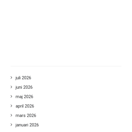
KATEGORI
Styrelse
Vår personal
Allmänt
Valberedning
Revisorer
Övriga Kontakter
ÄLDRE NYHETER
juli 2026
juni 2026
maj 2026
april 2026
mars 2026
januari 2026