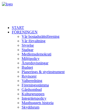
START
FÖRENINGEN
Vår bostadsrättsförening
Vår förvaltning
Styrelse
Stadgar
Medlemsdemokrati
Miljöpolicy
Årsredovisningar
Budget
Planerings & styrinstrument
Revisorer
Valberedning
Föreningsstämma
Gårdsombud
Kulturgruppen
Integritetspolicy
Masthuggets historia
Skyddsrum