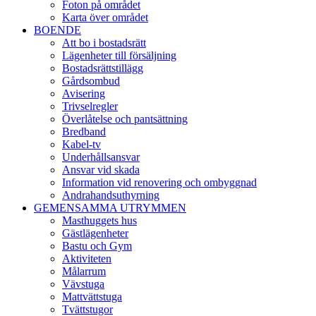
Foton på området
Karta över området
BOENDE
Att bo i bostadsrätt
Lägenheter till försäljning
Bostadsrättstillägg
Gårdsombud
Avisering
Trivselregler
Överlåtelse och pantsättning
Bredband
Kabel-tv
Underhållsansvar
Ansvar vid skada
Information vid renovering och ombyggnad
Andrahandsuthyrning
GEMENSAMMA UTRYMMEN
Masthuggets hus
Gästlägenheter
Bastu och Gym
Aktiviteten
Målarrum
Vävstuga
Mattvättstuga
Tvättstugor