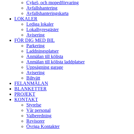
Cykel- och mopedförvaring
Avfallshantering
Avfallshanteringskarta
LOKALER
Lediga lokaler
Lokalhyresgäster
Avisering
FÖR DIG MED BIL
Parkering
Laddningsplatser
Anmälan till kölista
Anmälan till kölista laddplatser
Uppsägning garage
Avisering
Biltvätt
FELANMÄLAN
BLANKETTER
PROJEKT
KONTAKT
Styrelse
Vår personal
Valberedning
Revisorer
Övriga Kontakter