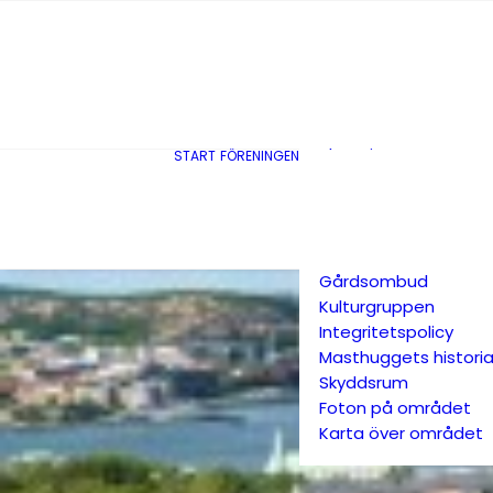
Styrelse
Stadgar
Medlemsdemokrati
Miljöpolicy
Årsredovisningar
Budget
Planerings &
START
FÖRENINGEN
styrinstrument
Revisorer
Valberedning
Föreningsstämma
Gårdsombud
Kulturgruppen
Integritetspolicy
Masthuggets histori
Skyddsrum
Foton på området
Karta över området