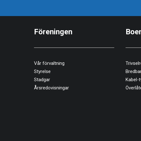
Föreningen
Boe
Vår förvaltning
Trivselr
Styrelse
Bredba
Stadgar
Kabel-t
Årsredovisningar
Överlåt