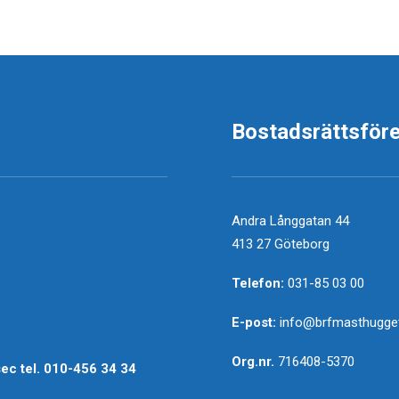
Bostadsrättsför
Andra Långgatan 44
413 27 Göteborg
Telefon:
031-85 03 00
E-post:
info@brfmasthugget
Org.nr.
716408-5370
sec
tel.
010-456 34 34