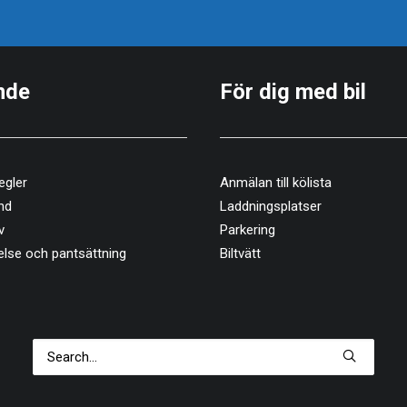
nde
För dig med bil
egler
Anmälan till kölista
nd
Laddningsplatser
v
Parkering
else och pantsättning
Biltvätt