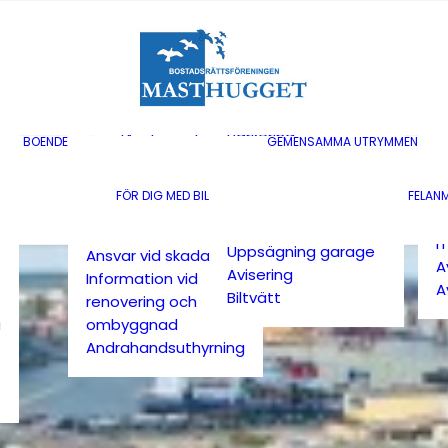
Lägenheter till
försäljning
M
Bostadsrättstillägg
G
Gårdsombud
B
Avisering
A
Trivselregler
M
Parkering
Överlåtelse och
BOENDE
GEMENSAMMA UTRYMMEN
V
Laddningsplatser
pantsättning
M
Anmälan till kölista
Bredband
FÖR DIG MED BIL
FELAN
T
Anmälan till kölista
Kabel-tv
C
laddplatser
Underhållsansvar
m
Uppsägning garage
Ansvar vid skada
A
Avisering
Information vid
A
Biltvätt
renovering och
a
ombyggnad
Andrahandsuthyrning