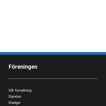
413 27 Göteborg
Telefon:
031-85 03 00
Styrelse
E-post:
info@brfmasthugget.se
Vår personal
Valberedning
Org.nr.
716408-5370
Revisorer
Övriga Kontakter
Föreningen
Vår förvaltning
Styrelse
Stadgar