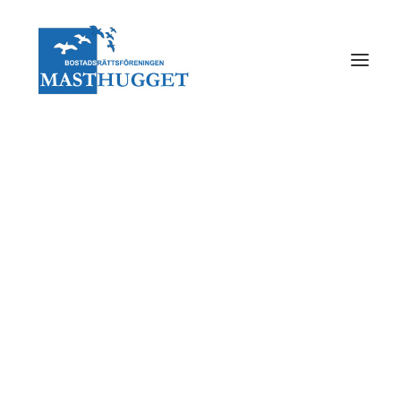
Vår bostadsrättsförening
Vår förvaltning
Styrelse
Stadgar
Medlemsdemokrati
Miljöpolicy
Årsredovisningar
Budget
Planerings & styrinstrument
Revisorer
Valberedning
Föreningsstämma
Gårdsombud
Kulturgruppen
Integritetspolicy
Masthuggets historia
Skyddsrum
Foton på området