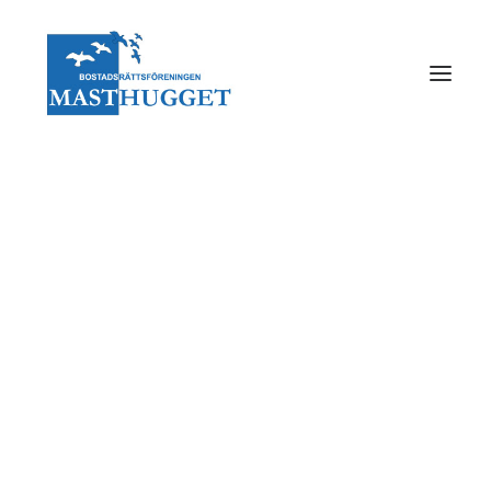
Vår bostadsrättsförening
Vår förvaltning
Styrelse
Stadgar
Medlemsdemokrati
Miljöpolicy
Årsredovisningar
Budget
Planerings & styrinstrument
Revisorer
Valberedning
Föreningsstämma
Gårdsombud
Kulturgruppen
Integritetspolicy
Masthuggets historia
Skyddsrum
Foton på området