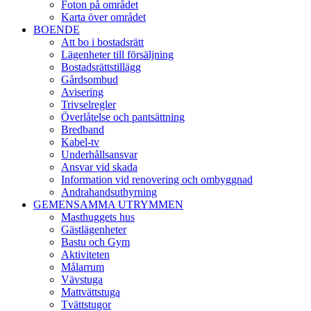
Foton på området
Karta över området
BOENDE
Att bo i bostadsrätt
Lägenheter till försäljning
Bostadsrättstillägg
Gårdsombud
Avisering
Trivselregler
Överlåtelse och pantsättning
Bredband
Kabel-tv
Underhållsansvar
Ansvar vid skada
Information vid renovering och ombyggnad
Andrahandsuthyrning
GEMENSAMMA UTRYMMEN
Masthuggets hus
Gästlägenheter
Bastu och Gym
Aktiviteten
Målarrum
Vävstuga
Mattvättstuga
Tvättstugor