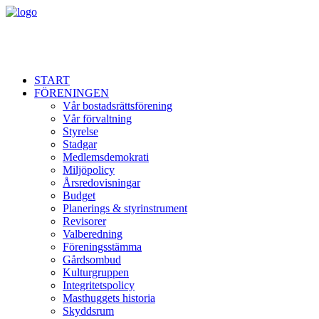
START
FÖRENINGEN
Vår bostadsrättsförening
Vår förvaltning
Styrelse
Stadgar
Medlemsdemokrati
Miljöpolicy
Årsredovisningar
Budget
Planerings & styrinstrument
Revisorer
Valberedning
Föreningsstämma
Gårdsombud
Kulturgruppen
Integritetspolicy
Masthuggets historia
Skyddsrum