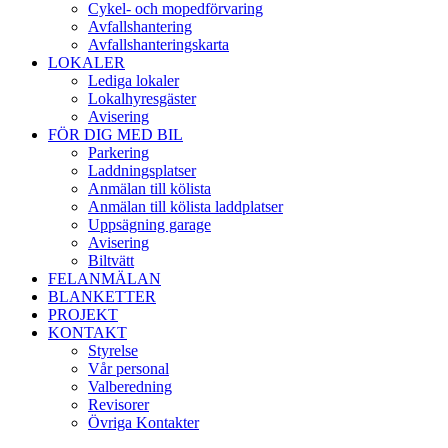
Cykel- och mopedförvaring
Avfallshantering
Avfallshanteringskarta
LOKALER
Lediga lokaler
Lokalhyresgäster
Avisering
FÖR DIG MED BIL
Parkering
Laddningsplatser
Anmälan till kölista
Anmälan till kölista laddplatser
Uppsägning garage
Avisering
Biltvätt
FELANMÄLAN
BLANKETTER
PROJEKT
KONTAKT
Styrelse
Vår personal
Valberedning
Revisorer
Övriga Kontakter