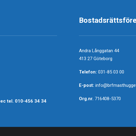
Bostadsrättsför
Andra Långgatan 44
413 27 Göteborg
Telefon:
031-85 03 00
E-post:
info@brfmasthugget
Org.nr.
716408-5370
sec
tel.
010-456 34 34