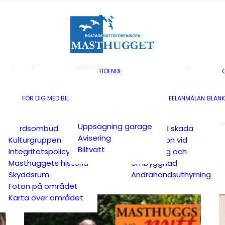
Styrelse
Lägenheter till
Stadgar
försäljning
Medlemsdemokrati
Bostadsrättstillägg
Miljöpolicy
Gårdsombud
Årsredovisningar
Avisering
Budget
Trivselregler
Parkering
Planerings &
Överlåtelse och
BOENDE
Laddningsplatser
styrinstrument
pantsättning
Anmälan till kölista
Revisorer
Bredband
FÖR DIG MED BIL
FELANMÄLAN
BLANK
Anmälan till kölista
Valberedning
Kabel-tv
laddplatser
Föreningsstämma
Underhållsansvar
Uppsägning garage
Gårdsombud
Ansvar vid skada
Avisering
Kulturgruppen
Information vid
Biltvätt
Integritetspolicy
renovering och
Masthuggets historia
ombyggnad
Skyddsrum
Andrahandsuthyrning
Foton på området
Karta över området