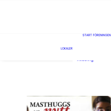
START
FÖRENINGEN
Lediga lokaler
LOKALER
Lokalhyresgäster
Avisering