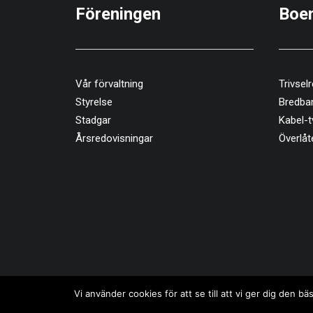
Föreningen
Boe
Vår förvaltning
Trivselr
Styrelse
Bredba
Stadgar
Kabel-t
Årsredovisningar
Överlåt
Vi använder cookies för att se till att vi ger dig den
© 2026 Brf Masthugget. All rights reserved