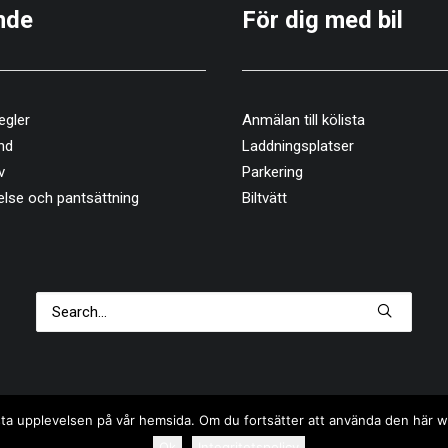
nde
För dig med bil
egler
Anmälan till kölista
nd
Laddningsplatser
v
Parkering
else och pantsättning
Biltvätt
 bästa upplevelsen på vår hemsida. Om du fortsätter att använda den här
Ok
Integritetspolicy