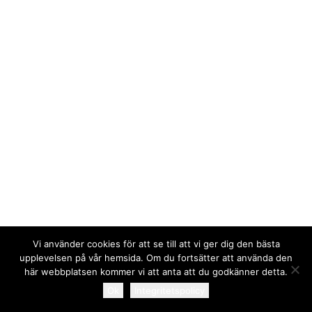
Karta över området
Att bo i bostadsrätt
Lägenheter till försäljning
Bostadsrättstillägg
Gårdsombud
Avisering
Trivselregler
Överlåtelse och pantsättning
Bredband
Kabel-tv
Underhållsansvar
Ansvar vid skada
Information vid renovering och ombyggnad
Andrahandsuthyrning
Vi använder cookies för att se till att vi ger dig den bästa
Masthuggets hus
upplevelsen på vår hemsida. Om du fortsätter att använda den
Gästlägenheter
© 2026 Brf Masthugget. All rights reserved
här webbplatsen kommer vi att anta att du godkänner detta.
Bastu och Gym
Ok
Integritetspolicy
Aktiviteten