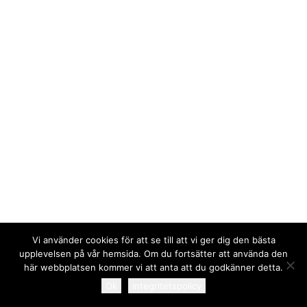
Karta över området
Att bo i bostadsrätt
Lägenheter till försäljning
Bostadsrättstillägg
Gårdsombud
Avisering
Trivselregler
Överlåtelse och pantsättning
Bredband
Kabel-tv
Underhållsansvar
Ansvar vid skada
Information vid renovering och ombyggnad
Andrahandsuthyrning
Vi använder cookies för att se till att vi ger dig den bästa
Masthuggets hus
upplevelsen på vår hemsida. Om du fortsätter att använda den
Gästlägenheter
© 2026 Brf Masthugget. All rights reserved
här webbplatsen kommer vi att anta att du godkänner detta.
Bastu och Gym
Ok
Integritetspolicy
Aktiviteten