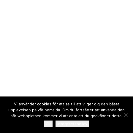
Karta över området
Att bo i bostadsrätt
Lägenheter till försäljning
Bostadsrättstillägg
Gårdsombud
Avisering
Trivselregler
Överlåtelse och pantsättning
Bredband
Kabel-tv
Underhållsansvar
Ansvar vid skada
Information vid renovering och ombyggnad
Andrahandsuthyrning
Vi använder cookies för att se till att vi ger dig den bästa
Masthuggets hus
upplevelsen på vår hemsida. Om du fortsätter att använda den
Gästlägenheter
© 2026 Brf Masthugget. All rights reserved
här webbplatsen kommer vi att anta att du godkänner detta.
Bastu och Gym
Ok
Integritetspolicy
Aktiviteten