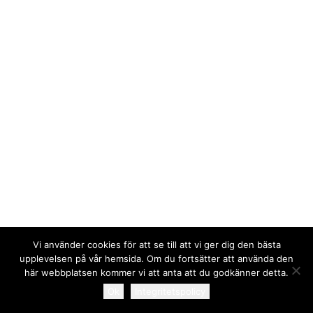
Karta över området
Att bo i bostadsrätt
Lägenheter till försäljning
Bostadsrättstillägg
Gårdsombud
Avisering
Trivselregler
Överlåtelse och pantsättning
Bredband
Kabel-tv
Underhållsansvar
Ansvar vid skada
Information vid renovering och ombyggnad
Andrahandsuthyrning
Vi använder cookies för att se till att vi ger dig den bästa
Masthuggets hus
upplevelsen på vår hemsida. Om du fortsätter att använda den
Gästlägenheter
© 2026 Brf Masthugget. All rights reserved
här webbplatsen kommer vi att anta att du godkänner detta.
Bastu och Gym
Ok
Integritetspolicy
Aktiviteten