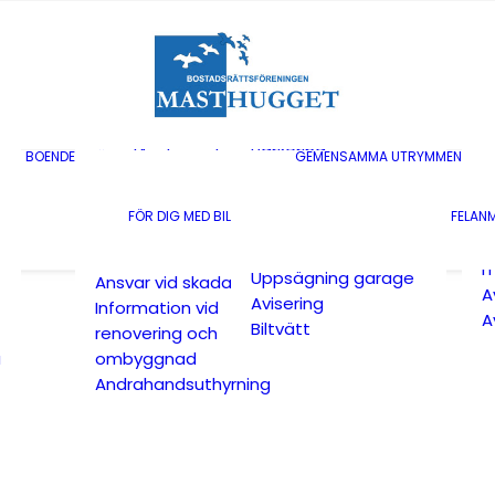
Lägenheter till
försäljning
M
Bostadsrättstillägg
G
Gårdsombud
B
Avisering
A
Trivselregler
M
Parkering
Överlåtelse och
BOENDE
GEMENSAMMA UTRYMMEN
V
Laddningsplatser
pantsättning
M
Anmälan till kölista
Bredband
FÖR DIG MED BIL
FELAN
T
Anmälan till kölista
Kabel-tv
C
laddplatser
Underhållsansvar
m
Uppsägning garage
Ansvar vid skada
A
Avisering
Information vid
A
Biltvätt
renovering och
a
ombyggnad
Andrahandsuthyrning