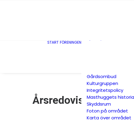
Styrelse
Stadgar
Medlemsdemokrati
Miljöpolicy
Årsredovisningar
Budget
Planerings &
START
FÖRENINGEN
styrinstrument
Revisorer
Valberedning
Föreningsstämma
Gårdsombud
Kulturgruppen
Integritetspolicy
Masthuggets histori
Årsredovisning 9899
Skyddsrum
Foton på området
Karta över området