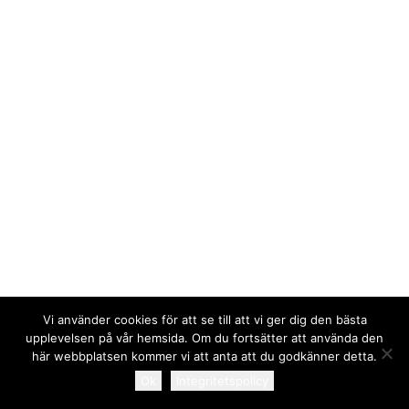
Karta över området
Att bo i bostadsrätt
Lägenheter till försäljning
Bostadsrättstillägg
Gårdsombud
Avisering
Trivselregler
Överlåtelse och pantsättning
Bredband
Kabel-tv
Underhållsansvar
Ansvar vid skada
Information vid renovering och ombyggnad
Andrahandsuthyrning
Vi använder cookies för att se till att vi ger dig den bästa
Masthuggets hus
upplevelsen på vår hemsida. Om du fortsätter att använda den
Gästlägenheter
© 2026 Brf Masthugget. All rights reserved
här webbplatsen kommer vi att anta att du godkänner detta.
Bastu och Gym
Ok
Integritetspolicy
Aktiviteten